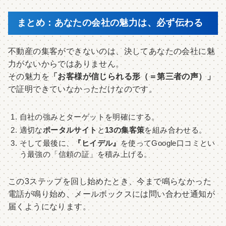
まとめ：あなたの会社の魅力は、必ず伝わる
不動産の集客ができないのは、決してあなたの会社に魅
力がないからではありません。
その魅力を
「お客様が信じられる形（＝第三者の声）」
で証明できていなかっただけなのです。
自社の強みとターゲットを明確にする。
適切な
ポータルサイト
と
13の集客策
を組み合わせる。
そして最後に、
『ヒイデル』
を使ってGoogle口コミとい
う最強の「信頼の証」を積み上げる。
この3ステップを回し始めたとき、今まで鳴らなかった
電話が鳴り始め、メールボックスには問い合わせ通知が
届くようになります。