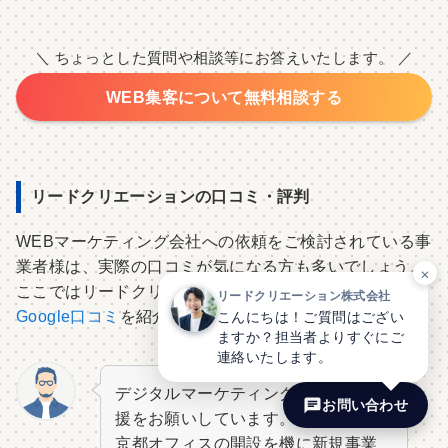
＼ ちょっとした質問や相談等にお答えいたします。 ／
WEB集客について無料相談する
リードクリエーションの口コミ・評判
WEBマーケティング会社への依頼をご検討されている事
業者様は、実際の口コミが気になる方も多いでしょう。
×
ここではリードクリエーション株式会社のリアルな
リードクリエーション株式会社
Google口コミ
を紹介します。
こんにちは！ご質問はござい
ますか？担当者よりすぐにご
連絡いたします。
デジタルマーケティングにおける支
お問い合わせ
援をお願いしています。
京都オフィスの開設を機に新規事業