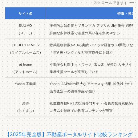
スクロールできます
サイト名
特徴・強み
SUUMO
圧倒的な知名度とブランド力 アプリのUIが優秀で若年
(スーモ)
詳細な条件検索で確度の高い客を集めやすい
LIFULL HOME’S
総掲載物件数No.1の実績 パノラマ画像や3D間取りな
(ライフルホームズ)
「空き家バンク」など地方物件にも対応
at home
不動産会社間ネットワーク（BtoB）が強力 大手サイ
(アットホーム)
業務支援ツールが充実している
Yahoo!不動産
Yahoo! JAPANの巨大なアクセスを活用 40代以上の
売却査定への誘導導線が強い
楽待
収益物件数No.1の投資専門サイト 会員の投資意欲が高
(らくまち)
コラムや動画での教育コンテンツが豊富
【2025年完全版】不動産ポータルサイト比較ランキング