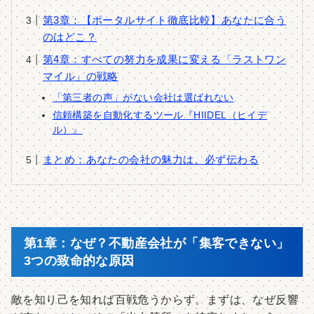
第3章：【ポータルサイト徹底比較】あなたに合う
のはどこ？
第4章：すべての努力を成果に変える「ラストワン
マイル」の戦略
「第三者の声」がない会社は選ばれない
信頼構築を自動化するツール『HIIDEL（ヒイデ
ル）』
まとめ：あなたの会社の魅力は、必ず伝わる
第1章：なぜ？不動産会社が「集客できない」
3つの致命的な原因
敵を知り己を知れば百戦危うからず。まずは、なぜ反響