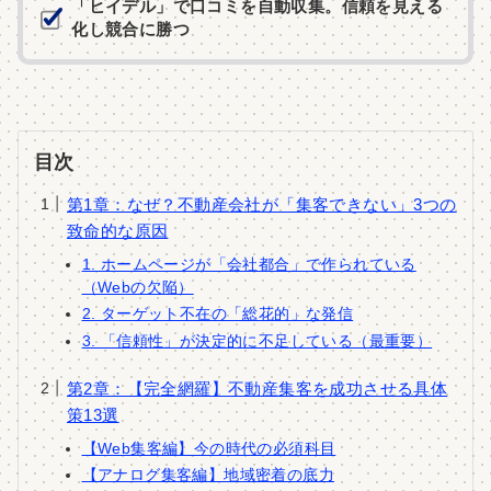
「ヒイデル」で口コミを自動収集。信頼を見える
化し競合に勝つ
目次
第1章：なぜ？不動産会社が「集客できない」3つの
致命的な原因
1. ホームページが「会社都合」で作られている
（Webの欠陥）
2. ターゲット不在の「総花的」な発信
3. 「信頼性」が決定的に不足している（最重要）
第2章：【完全網羅】不動産集客を成功させる具体
策13選
【Web集客編】今の時代の必須科目
【アナログ集客編】地域密着の底力