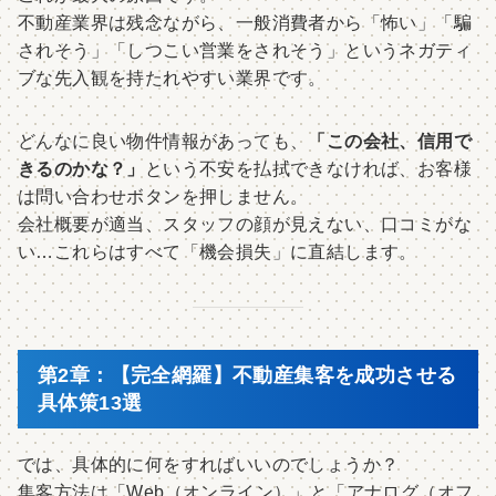
不動産業界は残念ながら、一般消費者から「怖い」「騙
されそう」「しつこい営業をされそう」というネガティ
ブな先入観を持たれやすい業界です。
どんなに良い物件情報があっても、
「この会社、信用で
きるのかな？」
という不安を払拭できなければ、お客様
は問い合わせボタンを押しません。
会社概要が適当、スタッフの顔が見えない、口コミがな
い…これらはすべて「機会損失」に直結します。
第2章：【完全網羅】不動産集客を成功させる
具体策13選
では、具体的に何をすればいいのでしょうか？
集客方法は「Web（オンライン）」と「アナログ（オフ