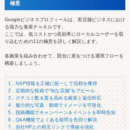
極意
Googleビジネスプロフィールは、実店舗ビジネスにおけ
る強力な集客チャネルです。
ここでは、低コストかつ高効率にローカルユーザーを取
り込むための11の極意を詳しく解説します。
各施策を組み合わせて、競合に差をつける運用フローを
構築しましょう。
1．NAP情報を正確に統一して信頼を獲得
2．定期的な投稿で“旬な店舗”をアピール
3．クチコミ数＆質を高める施策と返信対応
4．魅力的な写真・動画でイメージを可視化
5．投稿機能でキャンペーン＆イベントを即時告知
6．Q&A機能でよくある疑問を先回り解決
7．自社HPとの相互リンクで導線を強化