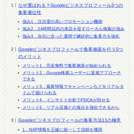
なぜ選ばれる？Googleビジネスプロフィール3つの
集客優位性
強み1．注目度の高いプロモーション機能
強み2．24時間以内の来店を促すローカル検索の強み
強み3．自社に合った運用で継続的に集客力を強化
Googleビジネスプロフィールで集客施策を行う5つ
のメリット
メリット1．完全無料で集客施策が始められる
メリット2．Google検索ユーザーに直接アプローチ
できる
メリット3．最新情報でキャンペーンなどをリアルタ
イムで届けられる
メリット4．インサイト分析でPDCAが回せる
メリット5．リアル店舗との接点を強化できるから
Googleビジネスプロフィールの集客方法11の極意
1．NAP情報を正確に統一して信頼を獲得