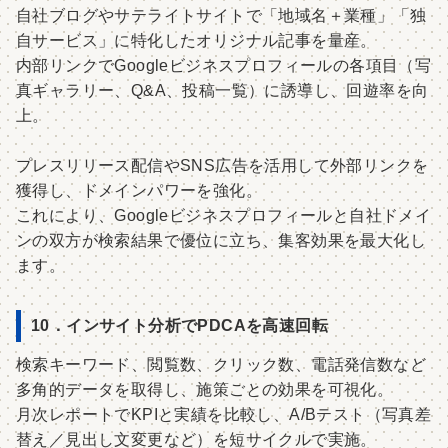
自社ブログやサテライトサイトで「地域名＋業種」「独
自サービス」に特化したオリジナル記事を量産。
内部リンクでGoogleビジネスプロフィールの各項目（写
真ギャラリー、Q&A、投稿一覧）に誘導し、回遊率を向
上。
プレスリリース配信やSNS広告を活用して外部リンクを
獲得し、ドメインパワーを強化。
これにより、Googleビジネスプロフィールと自社ドメイ
ンの双方が検索結果で優位に立ち、集客効果を最大化し
ます。
10．インサイト分析でPDCAを高速回転
検索キーワード、閲覧数、クリック数、電話発信数など
多角的データを取得し、施策ごとの効果を可視化。
月次レポートでKPIと実績を比較し、A/Bテスト（写真差
替え／見出し文変更など）を短サイクルで実施。