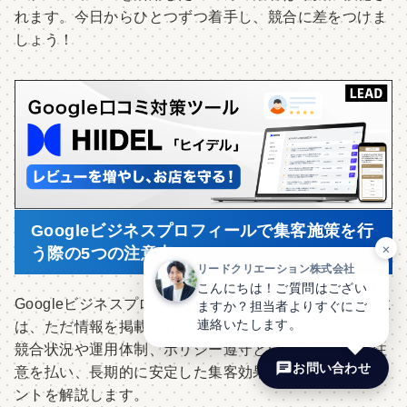
れます。今日からひとつずつ着手し、競合に差をつけま
しょう！
Googleビジネスプロフィールで集客施策を行
×
う際の5つの注意点
リードクリエーション株式会社
こんにちは！ご質問はござい
Googleビジネスプロフィールを活用して集客を行う際に
ますか？担当者よりすぐにご
連絡いたします。
は、ただ情報を掲載すれば良いわけではありません。
競合状況や運用体制、ポリシー遵守といった観点から注
お問い合わせ
意を払い、長期的に安定した集客効果を得るためのポイ
ントを解説します。