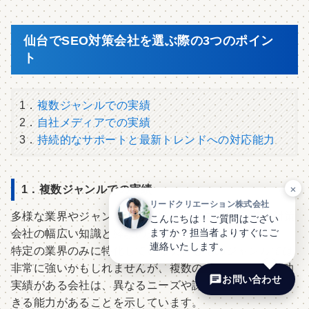
仙台でSEO対策会社を選ぶ際の3つのポイン
ト
1．
複数ジャンルでの実績
2．
自社メディアでの実績
3．
持続的なサポートと最新トレンドへの対応能力
×
1．複数ジャンルでの実績
リードクリエーション株式会社
多様な業界やジャンルでの実績があることは、SEO対策
こんにちは！ご質問はござい
ますか？担当者よりすぐにご
会社の幅広い知識と経験の証明となります。
連絡いたします。
特定の業界のみに特化している会社もそのジャンルでは
非常に強いかもしれませんが、複数のジャンルでの成功
お問い合わせ
実績がある会社は、異なるニーズや課題に柔軟に対応で
きる能力があることを示しています。