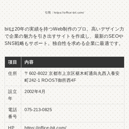
引用：https://office-bit.com/
bitは20年の実績を持つWeb制作のプロ。高いデザイン力
で企業の魅力を引き出すサイトを作成し、最新のSEOや
SNS戦略もサポート。独自性を求める企業に最適です。
項目
内容
住所
〒602-8022 京都市上京区椹木町通烏丸西入養安
町242-1 ROOST御所西4F
設立
2002年4月
年
電話
075-213-0825
番号
HP
https://office-bit.com/