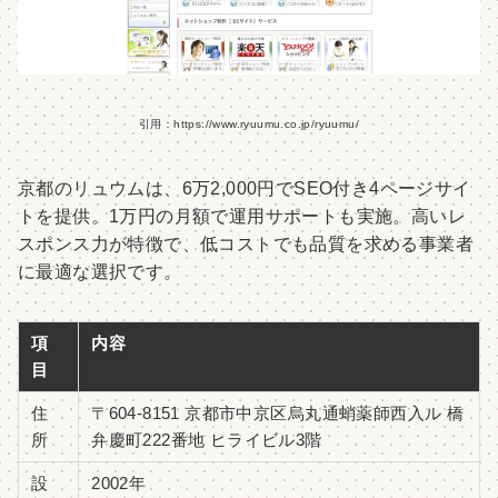
引用：https://www.ryuumu.co.jp/ryuumu/
京都のリュウムは、6万2,000円でSEO付き4ページサイ
トを提供。1万円の月額で運用サポートも実施。高いレ
スポンス力が特徴で、低コストでも品質を求める事業者
に最適な選択です。
項
内容
目
住
〒604-8151 京都市中京区烏丸通蛸薬師西入ル 橋
所
弁慶町222番地 ヒライビル3階
設
2002年