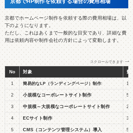
京都でHP制作を依頼する場合の費用相場
京都でホームページ制作を依頼する際の費用相場は、以
下のようになります。
ただし、これはあくまで一般的な目安であり、詳細な費
用は依頼内容や制作会社の方針によって変動します。
スクロールできます
No
対象
費
1
1
簡易的なLP（ランディングページ）制作
:
2
小規模なコーポレートサイト制作
5
3
中規模～大規模なコーポレートサイト制作
2
4
ECサイト制作
3
5
CMS（コンテンツ管理システム）導入
5