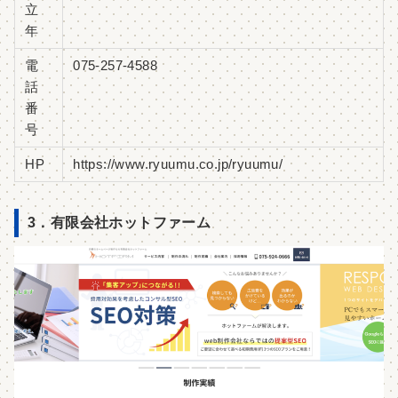
立
年
電
075-257-4588
話
番
号
HP
https://www.ryuumu.co.jp/ryuumu/
3．有限会社ホットファーム