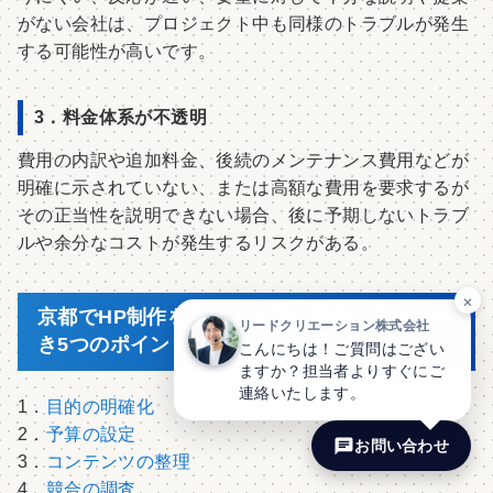
がない会社は、プロジェクト中も同様のトラブルが発生
する可能性が高いです。
3．料金体系が不透明
費用の内訳や追加料金、後続のメンテナンス費用などが
明確に示されていない、または高額な費用を要求するが
その正当性を説明できない場合、後に予期しないトラブ
ルや余分なコストが発生するリスクがある。
×
京都でHP制作を依頼する前に準備しておくべ
リードクリエーション株式会社
き5つのポイント
こんにちは！ご質問はござい
ますか？担当者よりすぐにご
連絡いたします。
1．
目的の明確化
2．
予算の設定
お問い合わせ
3．
コンテンツの整理
4．
競合の調査