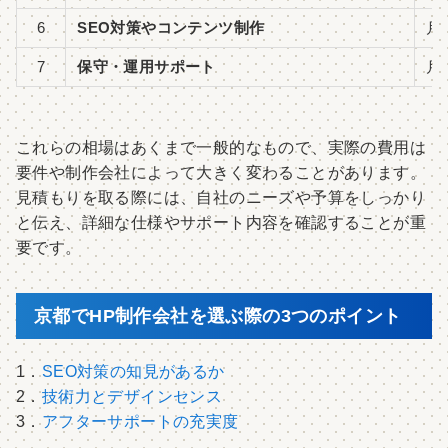
6
SEO対策やコンテンツ制作
月
7
保守・運用サポート
月
これらの相場はあくまで一般的なもので、実際の費用は
要件や制作会社によって大きく変わることがあります。
見積もりを取る際には、自社のニーズや予算をしっかり
と伝え、詳細な仕様やサポート内容を確認することが重
要です。
京都でHP制作会社を選ぶ際の3つのポイント
1．
SEO対策の知見があるか
2．
技術力とデザインセンス
3．
アフターサポートの充実度