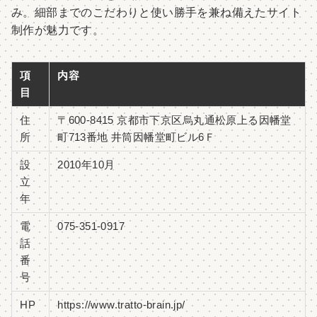
み。細部までのこだわりと使い勝手を兼ね備えたサイト
制作が魅力です。
項
内容
目
住
〒600-8415 京都市下京区烏丸通松原上る因幡堂
所
町713番地 井筒因幡堂町ビル6Ｆ
設
2010年10月
立
年
電
075-351-0917
話
番
号
HP
https://www.tratto-brain.jp/