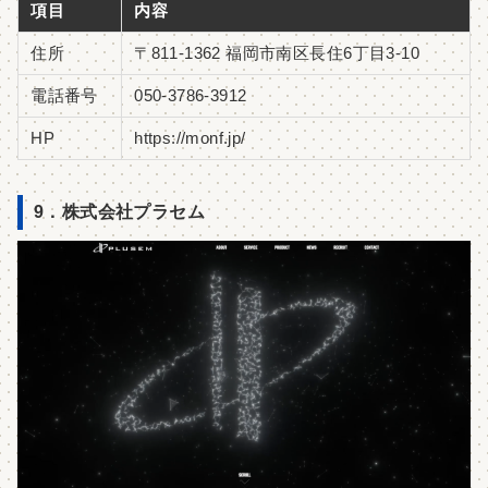
項目
内容
住所
〒811-1362 福岡市南区長住6丁目3-10
電話番号
050-3786-3912
HP
https://monf.jp/
9．株式会社プラセム