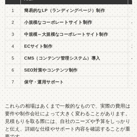
1
簡易的なLP（ランディングページ）制作
1
トサイト制作
2
小規模なコーポレー
4
3
中規模～大規模なコーポレートサイト制作
1
4
ECサイト制作
2
5
CMS（コンテンツ管理システム）導入
4
6
SEO対策やコンテンツ制作
月
7
保守・運用サポート
月
これらの相場はあくまで一般的なもので、実際の費用は
要件や制作会社によって大きく変わることがあります。
見積もりを取る際には、自社のニーズや予算をしっかり
と伝え、詳細な仕様やサポート内容を確認することが重
要です。