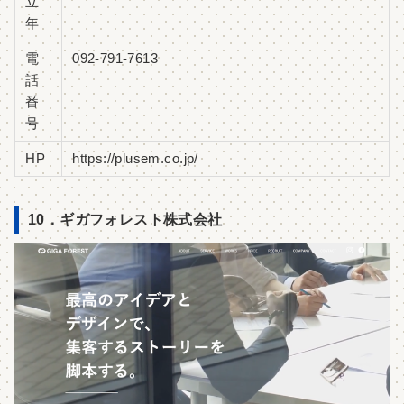
立
年
電
092-791-7613
話
番
号
HP
https://plusem.co.jp/
10．ギガフォレスト株式会社