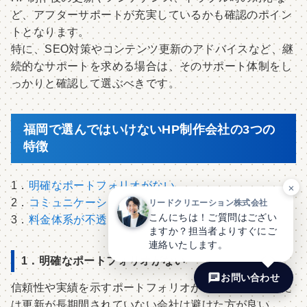
ど、アフターサポートが充実しているかも確認のポイン
トとなります。
特に、SEO対策やコンテンツ更新のアドバイスなど、継
続的なサポートを求める場合は、そのサポート体制をし
っかりと確認して選ぶべきです。
福岡で選んではいけないHP制作会社の3つの
特徴
1．
明確なポートフォリオがない
×
2．
コミュニケーションが不十分
リードクリエーション株式会社
こんにちは！ご質問はござい
3．
料金体系が不透明
ますか？担当者よりすぐにご
連絡いたします。
1．明確なポートフォリオがない
お問い合わせ
信頼性や実績を示すポートフォリオが存在しない、また
は更新が長期間されていない会社は避けた方が良い。